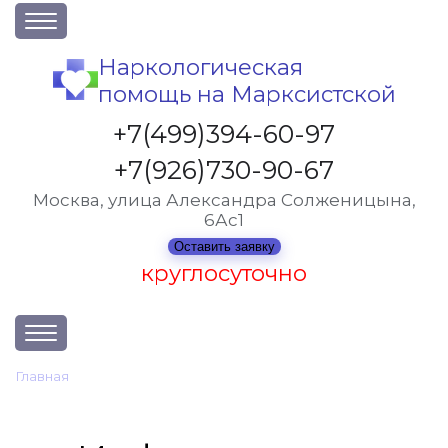
О клинике
Наркологическая
помощь на Марксистской
Акции
Вакансии
+7(499)394-60-97
Лицензии
+7(926)730-90-67
Статьи
Москва, улица Александра Солженицына,
6Ас1
Контакты
Оставить заявку
круглосуточно
Услуги и стоимость
Главная
•
О клинике
Отзывы
Вопрос-ответ