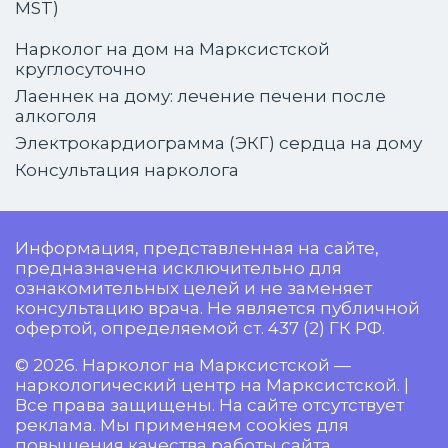
MST)
Нарколог на дом на Марксистской
круглосуточно
Лаеннек на дому: лечение печени после
алкоголя
Электрокардиограмма (ЭКГ) сердца на дому
Консультация нарколога
Информация, представленная на сайте,
предназначена исключительно для
ознакомительных целей и не заменяет
консультацию врача. Не является публичной
офертой, определяемой ст. 437 (2) ГК РФ.
© 2026. Нарколог на Марксистской —
наркологический центр на Марксистской. |
Все права защищены. На сайте отсутствует
реклама. Мы применяем cookies для
повышения качества работы сайта.