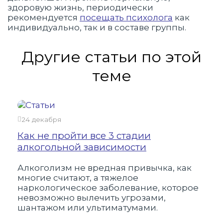
здоровую жизнь, периодически
рекомендуется
посещать психолога
как
индивидуально, так и в составе группы.
Другие статьи по этой
теме
24 декабря
22
Как не пройти все 3 стадии
Фо
алкогольной зависимости
Ал
се
Алкоголизм не вредная привычка, как
лю
о,
многие считают, а тяжелое
ст
наркологическое заболевание, которое
пр
а
невозможно вылечить угрозами,
шантажом или ультиматумами.