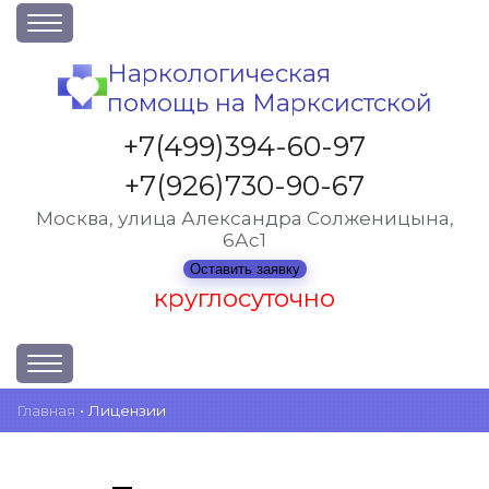
О клинике
Наркологическая
помощь на Марксистской
Акции
Вакансии
+7(499)394-60-97
Лицензии
+7(926)730-90-67
Статьи
Москва, улица Александра Солженицына,
6Ас1
Контакты
Оставить заявку
круглосуточно
Услуги и стоимость
Главная
•
Лицензии
Отзывы
Вопрос-ответ