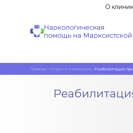
О клини
Наркологическая
помощь на Марксистской
Главная
•
Услуги и стоимость
•
Реабилитация при
Реабилитаци