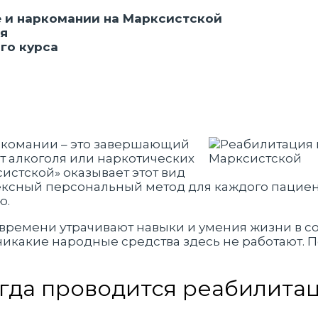
 и наркомании на Марксистской
ия
го курса
ркомании – это завершающий
т алкоголя или наркотических
истской» оказывает этот вид
ксный персональный метод для каждого пациент
ю.
времени утрачивают навыки и умения жизни в со
никакие народные средства здесь не работают. П
гда проводится реабилита