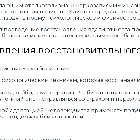
дающим от алкоголизма, и наркозависимым назн
чного согласия пациента. Клиника предлагает кр
иводят в норму психологическое и физическое с
 проведение восстановления вдали от места пр
 больного может стать проверенным способом в
вления восстановительного
ющие виды реабилитации:
 психологическим техникам, которые восстанавли
ятия, хобби, трудотерапия. Реабилитация помога
зненный опыт, справляться со страхом и пережи
ной адаптацией. Человек учится применять полу
има поддержка близких людей.
ркотической зависимости.