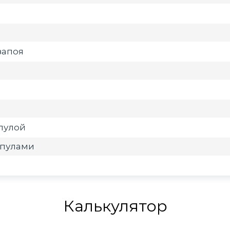
запоя
мпулой
мпулами
Калькулятор