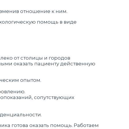
зменив отношение к ним.
ихологическую помощь в виде
еко от столицы и городов
ными оказать пациенту действенную
ическим опытом.
ровлению.
вопоказаний, сопутствующих
денциальности.
ика готова оказать помощь. Работаем