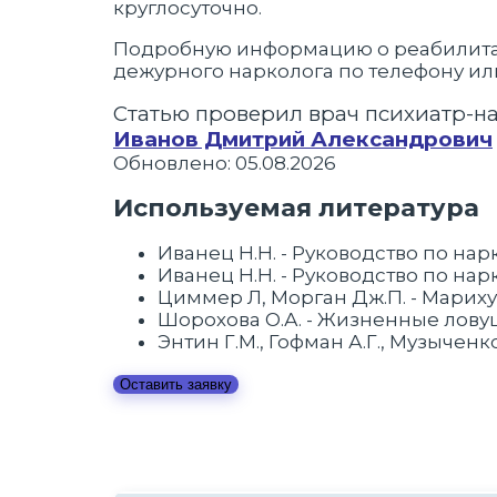
круглосуточно.
Подробную информацию о реабилитаци
дежурного нарколога по телефону или
Статью проверил врач психиатр-н
Иванов Дмитрий Александрович
Обновлено: 05.08.2026
Используемая литература
Иванец Н.Н. - Руководство по нарк
Иванец Н.Н. - Руководство по нарк
Циммер Л, Морган Дж.П. - Мариху
Шорохова О.А. - Жизненные лову
Энтин Г.М., Гофман А.Г., Музыченк
Оставить заявку