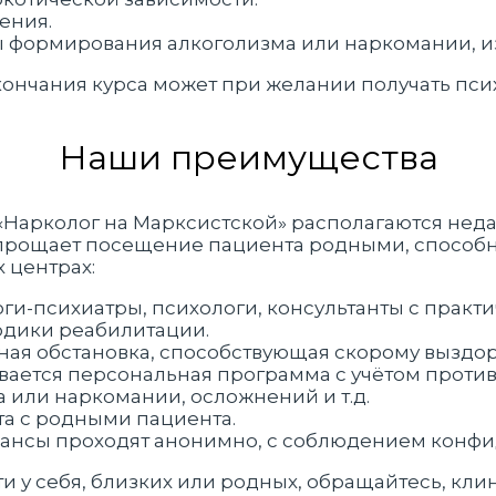
ения.
ы формирования алкоголизма или наркомании, и
кончания курса может при желании получать пс
Наши преимущества
арколог на Марксистской» располагаются недал
 упрощает посещение пациента родными, способ
 центрах:
ги-психиатры, психологи, консультанты с практ
дики реабилитации.
ная обстановка, способствующая скорому выздо
вается персональная программа с учётом проти
 или наркомании, осложнений и т.д.
а с родными пациента.
ансы проходят анонимно, с соблюдением конфи
 у себя, близких или родных, обращайтесь, клин